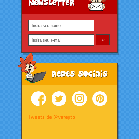
Newsletter
Redes Sociais
Tweets de @varejito