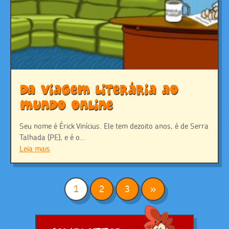
Da viagem literária ao
mundo online
Seu nome é Érick Vinícius. Ele tem dezoito anos, é de Serra
Talhada (PE), e é o...
Leia mais
1
2
3
»