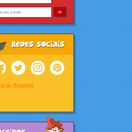
Redes Sociais
ts de @varejito