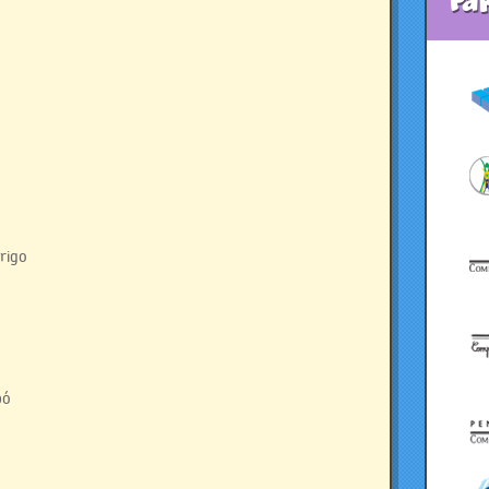
Pa
trigo
pó