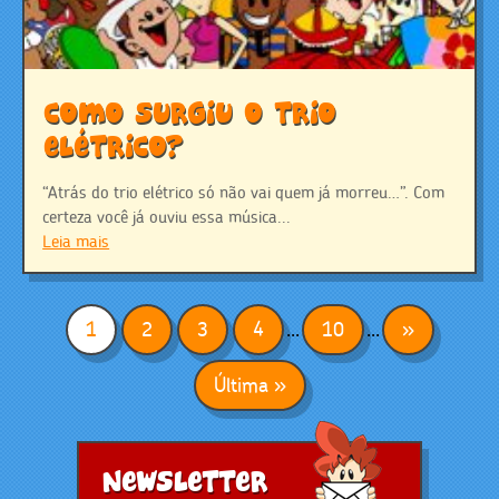
Como surgiu o trio
elétrico?
“Atrás do trio elétrico só não vai quem já morreu…”. Com
certeza você já ouviu essa música...
Leia mais
1
2
3
4
...
10
...
»
Última »
Newsletter